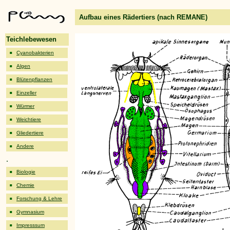
Aufbau eines Rädertiers (nach REMANE)
Teichlebewesen
Cyanobakterien
Algen
Blütenpflanzen
Einzeller
Würmer
Weichtiere
Gliedertiere
Andere
.
Biologie
Chemie
Forschung & Lehre
Gymnasium
Impresssum