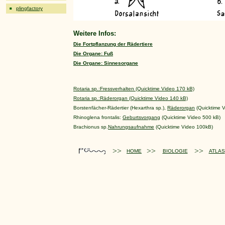
plingfactory
Weitere Infos:
Die Fortpflanzung der Rädertiere
Die Organe: Fuß
Die Organe: Sinnesorgane
Rotaria sp.:Fressverhalten (Quicktime Video 170 kB)
Rotaria sp.:Räderorgan (Quicktime Video 140 kB)
Borstenfächer-Rädertier (Hexarthra sp.),
Räderorgan
(Quicktime V
Rhinoglena frontalis:
Geburtsvorgang
(Quicktime Video 500 kB)
Brachionus sp.
Nahrungsaufnahme
(Quicktime Video 100kB)
>>
>>
>>
HOME
BIOLOGIE
ATLAS